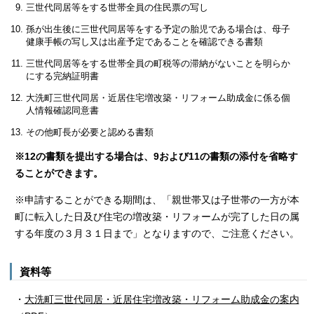
三世代同居等をする世帯全員の住民票の写し
孫が出生後に三世代同居等をする予定の胎児である場合は、母子
健康手帳の写し又は出産予定であることを確認できる書類
三世代同居等をする世帯全員の町税等の滞納がないことを明らか
にする完納証明書
大洗町三世代同居・近居住宅増改築・リフォーム助成金に係る個
人情報確認同意書
その他町長が必要と認める書類
※12の書類を提出する場合は、9および11の書類の添付を省略す
ることができます。
※申請することができる期間は、「親世帯又は子世帯の一方が本
町に転入した日及び住宅の増改築・リフォームが完了した日の属
する年度の３月３１日まで」となりますので、ご注意ください。
資料等
・
大洗町三世代同居・近居住宅増改築・リフォーム助成金の案内