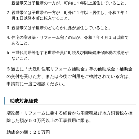
親世帯又は子世帯の一方が、町内に１年以上居住していること。
親世帯又は子世帯の一方が、町外に１年以上居住し、令和７年４
月１日以降本町に転入すること。
親世帯又は子世帯のどちらかに孫が居住していること。
住宅の増改築・リフォーム完了の日が、令和７年４月１日以降で
あること。
三世代同居等をする世帯全員に町税及び国民健康保険税の滞納が
ないこと。
※過去に「大洗町住宅リフォーム補助金」等の他助成金・補助金
の交付を受けた方、または今後ご利用をご検討されている方は、
申請前に一度ご相談ください。
助成対象経費
増改築・リフォームに要する経費から消費税及び地方消費税を控
除した額が５０万円以上の工事費用に限る。
助成金の額：２５万円