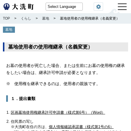
閲覧機能
TOP
>
くらし
>
墓地
>
墓地使用者の使用権継承（名義変更）
墓地
墓地使用者の使用権継承（名義変更）
お墓の使用者が死亡した場合、または生前にお墓の使用権の継承
をしたい場合は、継承許可申請が必要となります。
※ 使用権を継承できるのは、使用者の親族です。
１．提出書類
区画墓地使用権継承許可申請書（様式第6号）（Word）
住民票の写し
※大洗町在住の方は、
個人情報確認承諾書（様式第1号の6）