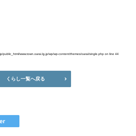
jp/public_html/www.town.oarai.lg.jp/wp/wp-content/themes/oarai/single.php
on line
44
くらし一覧へ戻る