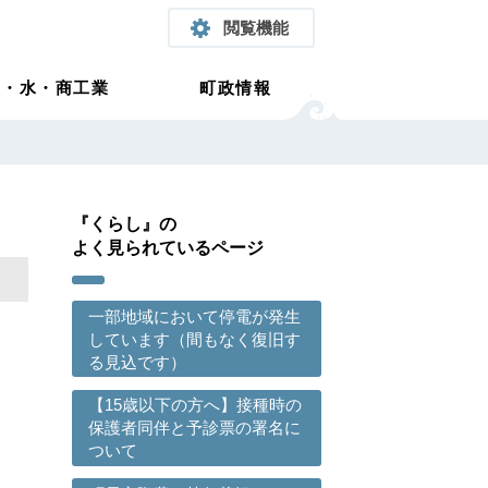
閲覧機能
農・水・商工業
町政情報
『くらし』の
よく見られているページ
一部地域において停電が発生
しています（間もなく復旧す
る見込です）
【15歳以下の方へ】接種時の
保護者同伴と予診票の署名に
ついて