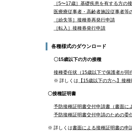
［5〜17歳］基礎疾患を有する方の
医療療従事者・高齢者施設従事者等
［紛失等］接種券再発行申請
［転入］接種券発行申請
各種様式のダウンロード
〇15歳以下の方の接種
接種委任状（15歳以下で保護者が同
※ 詳しくは
【15歳以下の方へ】接
〇接種証明書
予防接種証明書交付申請書（書面に
予防接種証明書交付申請のための委
※ 詳しくは
書面による接種証明書の申