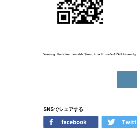
Warning
: Undefined variable $term_id in
/home/xs115497/oarai.lg.
SNSでシェアする