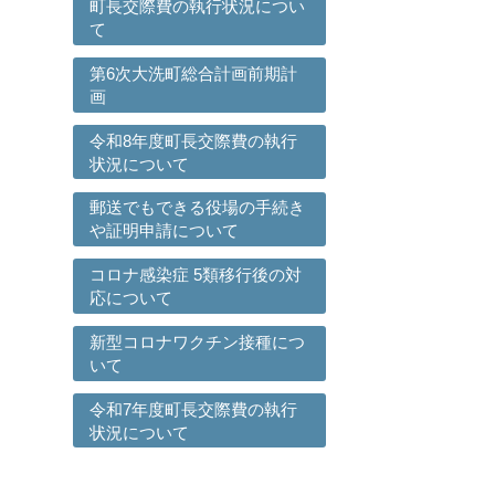
町長交際費の執行状況につい
て
第6次大洗町総合計画前期計
画
令和8年度町長交際費の執行
状況について
郵送でもできる役場の手続き
や証明申請について
コロナ感染症 5類移行後の対
応について
新型コロナワクチン接種につ
いて
令和7年度町長交際費の執行
状況について