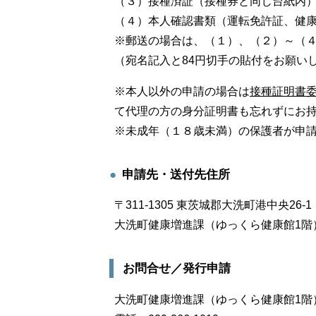
（３）接種済証（接種券と同じ台紙内
（４）本人確認書類（運転免許証、健
※郵送の場合は、（１）、（２）～（
（宛名記入と84円切手の貼付をお願い
※本人以外の申請の場合は
接種証明書委
て代理の方の身分証明書も忘れずにお
※未成年（１８歳未満）の保護者が申
申請先・送付先住所
〒311-1305 東茨城郡大洗町港中央26-1
大洗町健康増進課（ゆっくら健康館1階
お問合せ／発行申請
大洗町健康増進課（ゆっくら健康館1階）