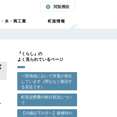
閲覧機能
農・水・商工業
町政情報
『くらし』の
よく見られているページ
窓
一部地域において停電が発生
しています（間もなく復旧す
る見込です）
町長交際費の執行状況につい
て
了
【15歳以下の方へ】接種時の