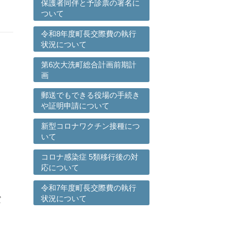
保護者同伴と予診票の署名に
ついて
令和8年度町長交際費の執行
状況について
第6次大洗町総合計画前期計
画
郵送でもできる役場の手続き
や証明申請について
新型コロナワクチン接種につ
いて
コロナ感染症 5類移行後の対
応について
令和7年度町長交際費の執行
状況について
だ