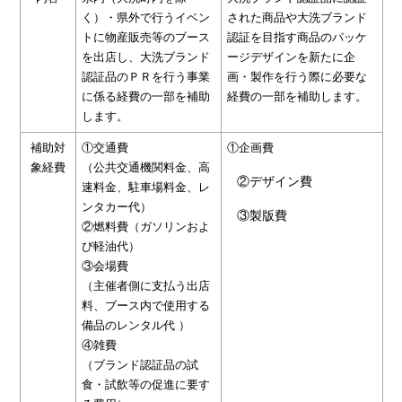
く）・県外で行うイベン
された商品や大洗ブランド
トに物産販売等のブース
認証を目指す商品のパッケ
を出店し、大洗ブランド
ージデザインを新たに企
認証品のＰＲを行う事業
画・製作を行う際に必要な
に係る経費の一部を補助
経費の一部を補助します。
します。
補助対
①交通費
①企画費
象経費
（公共交通機関料金、高
②デザイン費
速料金、駐車場料金、レ
ンタカー代）
③製版費
②燃料費（ガソリンおよ
び軽油代）
③会場費
（主催者側に支払う出店
料、ブース内で使用する
備品のレンタル代 ）
④雑費
（ブランド認証品の試
食・試飲等の促進に要す