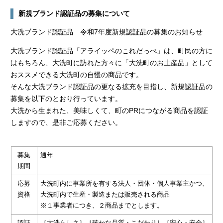
新規ブランド認証品の募集について
大洗ブランド認証品 令和7年度新規認証品の募集のお知らせ
大洗ブランド認証品「アライッペのこれだっぺ」は、町民の方に
はもちろん、大洗町に訪れた方々に「大洗町のお土産品」として
おススメできる大洗町の自慢の商品です。
そんな大洗ブランド認証品の更なる拡充を目指し、新規認証品の
募集を以下のとおり行っています。
大洗から生まれた、美味しくて、町のPRにつながる商品を認証
しますので、是非ご応募ください。
募集
通年
期間
応募
大洗町内に事業所を有する法人・団体・個人事業主かつ、
資格
大洗町内で生産・製造または販売される商品
※１事業者につき、２商品までとします。
認証
［大洗らしさ］［確かな品質・こだわり］［安心・安全］