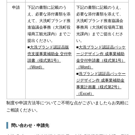
申請
下記の書類に記載のう
下記の書類に記載のうえ、
え、必要な添付書類を添
必要な添付書類を添えて、
えて、大洗町ブランド推
大洗町ブランド推進協議会
進協議会事務（大洗町役
事務局（大洗町役場商工観
場商工観光課内）までご
光課内）までご提出くださ
提出ください。
い。
■
大洗ブランド認証品販
■
大洗ブランド認証品パッケ
売支援事業補助金 交付申
ージデザイン作 成事業補助
請書（様式第1号）
金交付申請書（様式第1号）
（Word）
（Word）
■
洗ブランド認証品パッケー
ジデザイン作 成事業補助金
事業計画書（様式第2号）
（Excel）
制度や申請方法等についてご不明な点がございましたらお気軽に
ご相談ください。
問い合わせ・申請先