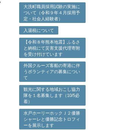
い
大洗町職員採用試験の実施に
ついて（令和９年４月採用予
定・社会人経験者）
入湯税について
【令和８年熊本地震】ふるさ
と納税にて災害支援代理寄附
を受け付けています
外国クルーズ客船の寄港に伴
うボランティアの募集につい
て
観光に関する地域おこし協力
隊を１名募集します（10/5必
着）
水戸ホーリーホックＪ２優勝
シャーレと優勝記念トロフィ
ーを展示します