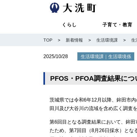
くらし
子育て・教育
TOP
>
新着情報
>
生活環境課
>
生
2025/10/28
｜
生活環境課
生活環境係
PFOS・PFOA調査結果に
茨城県では令和6年12月以降、鉾田市内
田川及び大谷川の流域を含め広く調査
第6回目となる調査結果において、鉾田
たため、第7回目（8月26日採水）と