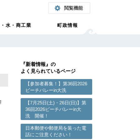
閲覧機能
農・水・商工業
町政情報
『新着情報』の
よく見られているページ
【参加者募集！】第36回2026
ビーチバレーin大洗
鉾
【7月25日(土)・26日(日)】第
36回2026ビーチバレーin大
洗 開催！
日本郵便や郵便局を装った電
話にご注意ください！