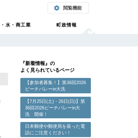
閲覧機能
農・水・商工業
町政情報
『新着情報』の
よく見られているページ
【参加者募集！】第36回2026
ビーチバレーin大洗
決
【7月25日(土)・26日(日)】第
36回2026ビーチバレーin大
洗 開催！
日本郵便や郵便局を装った電
話にご注意ください！
わ