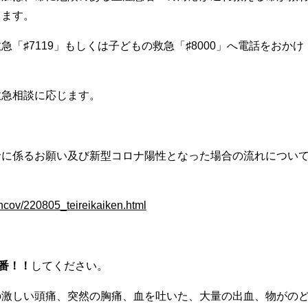
ります。
「♯7119」もしくは子どもの救急「♯8000」へ電話をおかけ
救急相談に応じます。
診に係るお願い及び新型コロナ陽性となった場合の流れについ
-ncov/220805_teireikaiken.html
9番！！
してください。
の激しい頭痛、突然の胸痛、血を吐いた、大量の出血、物がの