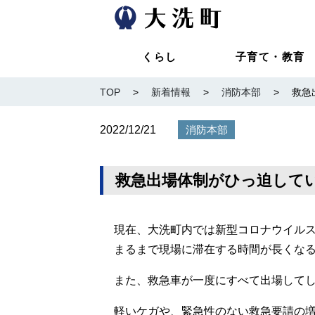
くらし
子育て・教育
TOP
>
新着情報
>
消防本部
>
救急
2022/12/21
消防本部
救急出場体制がひっ迫して
現在、大洗町内では新型コロナウイル
まるまで現場に滞在する時間が長くな
また、救急車が一度にすべて出場して
軽いケガや、緊急性のない救急要請の