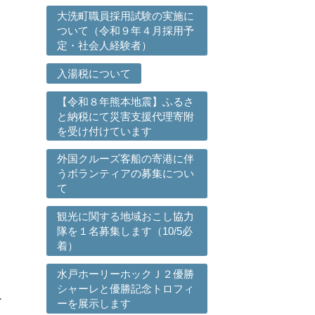
大洗町職員採用試験の実施に
ついて（令和９年４月採用予
定・社会人経験者）
入湯税について
【令和８年熊本地震】ふるさ
と納税にて災害支援代理寄附
を受け付けています
外国クルーズ客船の寄港に伴
て
うボランティアの募集につい
て
観光に関する地域おこし協力
隊を１名募集します（10/5必
着）
水戸ホーリーホックＪ２優勝
シャーレと優勝記念トロフィ
ど
ーを展示します