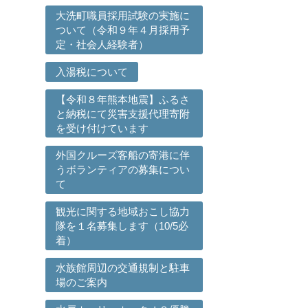
大洗町職員採用試験の実施に
ついて（令和９年４月採用予
定・社会人経験者）
入湯税について
【令和８年熊本地震】ふるさ
と納税にて災害支援代理寄附
を受け付けています
外国クルーズ客船の寄港に伴
うボランティアの募集につい
て
観光に関する地域おこし協力
隊を１名募集します（10/5必
着）
水族館周辺の交通規制と駐車
場のご案内