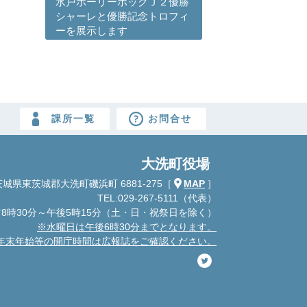
水戸ホーリーホックＪ２優勝
シャーレと優勝記念トロフィ
ーを展示します
課所一覧
お問合せ
大洗町役場
城県東茨城郡大洗町磯浜町 6881-275
［
MAP
］
TEL:029-267-5111（代表）
8時30分～午後5時15分
（土・日・祝祭日を除く）
※水曜日は午後6時30分までとなります。
年末年始等の開庁時間は広報誌をご確認ください。