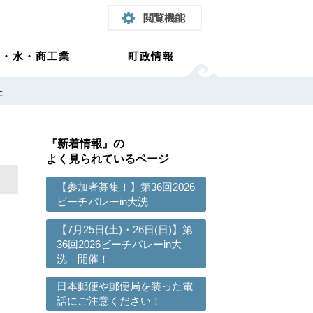
閲覧機能
農・水・商工業
町政情報
た
『新着情報』の
よく見られているページ
【参加者募集！】第36回2026
ビーチバレーin大洗
【7月25日(土)・26日(日)】第
36回2026ビーチバレーin大
洗 開催！
日本郵便や郵便局を装った電
話にご注意ください！