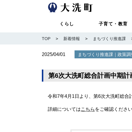
くらし
子育て・教育
TOP
>
新着情報
>
まちづくり推進課
2025/04/01
｜
まちづくり推進課
政策調
第6次大洗町総合計画中期
令和7年4月1日より、第6次大洗町総
詳細については
こちら
をご確認くださ