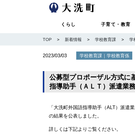
くらし
子育て・教育
TOP
>
新着情報
>
学校教育課
>
学
2023/03/03
｜
学校教育課
学校教育係
公募型プロポーザル方式に
指導助手（ＡＬＴ）派遣業
「大洗町外国語指導助手（ALT）派遣
の結果を公表しました。
詳しくは下記よりご覧ください。