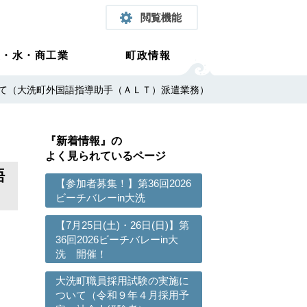
閲覧機能
農・水・商工業
町政情報
て（大洗町外国語指導助手（ＡＬＴ）派遣業務）
『新着情報』の
よく見られているページ
語
【参加者募集！】第36回2026
ビーチバレーin大洗
【7月25日(土)・26日(日)】第
36回2026ビーチバレーin大
洗 開催！
大洗町職員採用試験の実施に
ついて（令和９年４月採用予