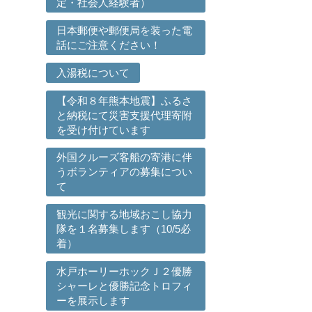
定・社会人経験者）
日本郵便や郵便局を装った電
話にご注意ください！
入湯税について
【令和８年熊本地震】ふるさ
と納税にて災害支援代理寄附
を受け付けています
外国クルーズ客船の寄港に伴
うボランティアの募集につい
て
観光に関する地域おこし協力
隊を１名募集します（10/5必
着）
水戸ホーリーホックＪ２優勝
シャーレと優勝記念トロフィ
ーを展示します