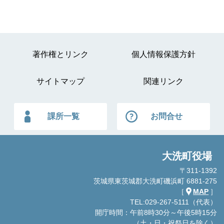
著作権とリンク
個人情報保護方針
サイトマップ
関連リンク
課所一覧
お問合せ
大洗町役場
〒311-1392
茨城県東茨城郡大洗町磯浜町 6881-275
［
MAP
］
TEL:029-267-5111（代表）
開庁時間：午前8時30分～午後5時15分
（土・日・祝祭日を除く）