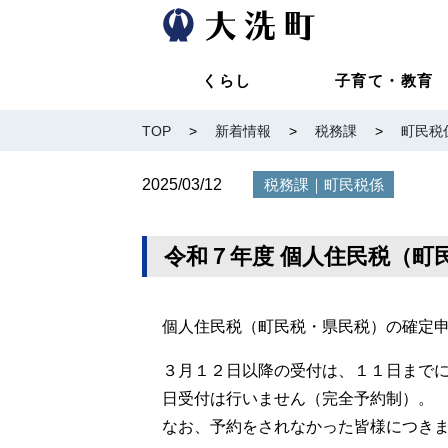
くらし
子育て・教育
TOP
>
新着情報
>
税務課
>
町民税
2025/03/12
｜
税務課
町民税係
令和７年度 個人住民税（町
個人住民税（町民税・県民税）の確定
３月１２日以降の受付は、１１日まで
日受付は行いません（完全予約制）。
なお、予約をされなかった皆様につき