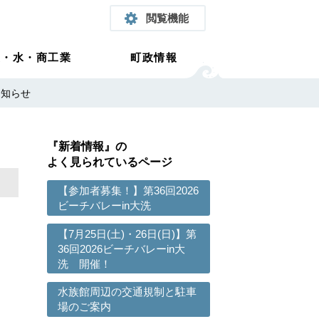
閲覧機能
農・水・商工業
町政情報
お知らせ
『新着情報』の
よく見られているページ
【参加者募集！】第36回2026
ビーチバレーin大洗
。
【7月25日(土)・26日(日)】第
36回2026ビーチバレーin大
洗 開催！
当
水族館周辺の交通規制と駐車
場のご案内