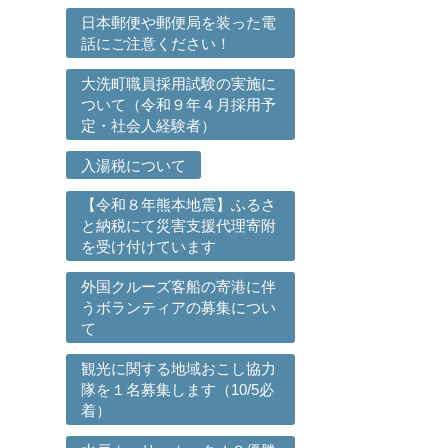
日本郵便や郵便局を装った電
話にご注意ください！
大洗町職員採用試験の実施に
ついて（令和９年４月採用予
定・社会人経験者）
入湯税について
【令和８年熊本地震】ふるさ
と納税にて災害支援代理寄附
を受け付けています
外国クルーズ客船の寄港に伴
うボランティアの募集につい
て
観光に関する地域おこし協力
隊を１名募集します（10/5必
着）