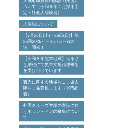
大洗町職員採用試験の実施に
ついて（令和９年４月採用予
定・社会人経験者）
入湯税について
【7月25日(土)・26日(日)】第
36回2026ビーチバレーin大
洗 開催！
【令和８年熊本地震】ふるさ
と納税にて災害支援代理寄附
を受け付けています
ら
観光に関する地域おこし協力
隊を１名募集します（10/5必
着）
外国クルーズ客船の寄港に伴
うボランティアの募集につい
て