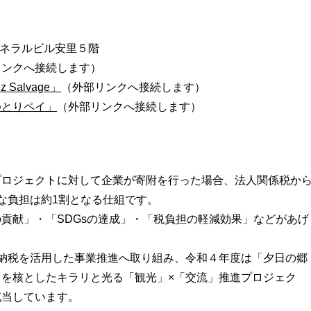
ゼネラルビル安里５階
リンクへ接続します）
alvage」
（外部リンクへ接続します）
ゆとりペイ」
（外部リンクへ接続します）
プロジェクトに対して企業が寄附を行った場合、法人関係税か
な負担は約1割となる仕組です。
貢献」・「SDGsの達成」・「税負担の軽減効果」などがあげ
納税を活用した事業推進へ取り組み、令和４年度は「夕日の郷
を核としたキラリと光る「観光」×「交流」推進プロジェク
充当しています。