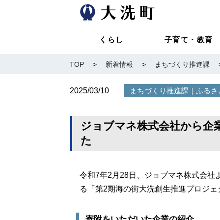
くらし
子育て・教育
TOP
>
新着情報
>
まちづくり推進課
2025/03/10
｜
まちづくり推進課
ふるさ
ジョブマネ株式会社から企
た
令和7年2月28日、ジョブマネ株式会
る「第2期海の街大洗創生推進プロジェ
寄附をいただいた企業の紹介