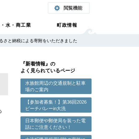
閲覧機能
農・水・商工業
町政情報
るさと納税による寄附をいただきました
『新着情報』の
よく見られているページ
水族館周辺の交通規制と駐車
場のご案内
【参加者募集！】第36回2026
ビーチバレーin大洗
あ
日本郵便や郵便局を装った電
話にご注意ください！