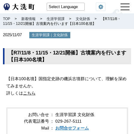
閲覧機能
TOP
>
新着情報
>
生涯学習課
>
文化財係
>
【R7/11/8・
11/15・12/21開催】古墳案内を行います【日本100名墳】
2025/11/07
｜
生涯学習課
文化財係
【R7/11/8・11/15・12/21開催】古墳案内を行います
【日本100名墳】
【日本100名墳】国指定史跡の磯浜古墳群について、理解を深め
てみませんか。
詳しくは
こちら
お問い合せ
生涯学習課 文化財係
代表電話番号
029-267-5111
Mail
お問合せフォーム