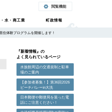
閲覧機能
農・水・商工業
町政情報
居住体験プログラムを開催します！
『新着情報』の
よく見られているページ
水族館周辺の交通規制と駐車
場のご案内
【参加者募集！】第36回2026
ビーチバレーin大洗
日本郵便や郵便局を装った電
話にご注意ください！