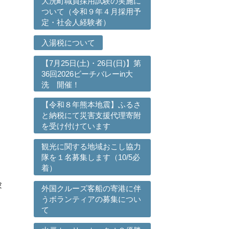
大洗町職員採用試験の実施に
ついて（令和９年４月採用予
定・社会人経験者）
入湯税について
【7月25日(土)・26日(日)】第
36回2026ビーチバレーin大
洗 開催！
【令和８年熊本地震】ふるさ
と納税にて災害支援代理寄附
を受け付けています
観光に関する地域おこし協力
隊を１名募集します（10/5必
着）
験
外国クルーズ客船の寄港に伴
うボランティアの募集につい
て