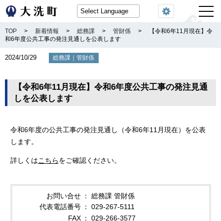
閲覧機能
TOP
>
新着情報
>
総務課
>
管財係
>
【令和6年11月現在】令
和6年度公共工事の発注見通しを公表します
2024/10/29
｜
総務課
管財係
【令和6年11月現在】令和6年度公共工事の発注見通
しを公表します
令和6年度の公共工事の発注見通し（令和6年11月現在）を公表
します。
詳しくは
こちら
をご確認ください。
お問い合せ
総務課 管財係
代表電話番号
029-267-5111
FAX
029-266-3577