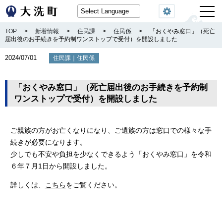
閲覧機能
TOP
>
新着情報
>
住民課
>
住民係
>
「おくやみ窓口」（死亡
届出後のお手続きを予約制ワンストップで受付）を開設しました
2024/07/01
｜
住民課
住民係
「おくやみ窓口」（死亡届出後のお手続きを予約制
ワンストップで受付）を開設しました
ご親族の方がお亡くなりになり、ご遺族の方は窓口での様々な手
続きが必要になります。
少しでも不安や負担を少なくできるよう「おくやみ窓口」を令和
６年７月1日から開設しました。
詳しくは、
こちら
をご覧ください。