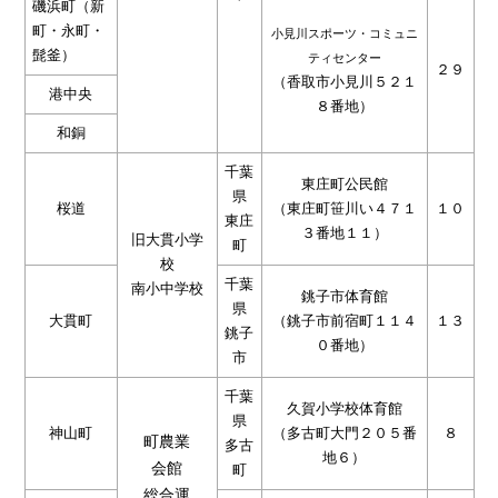
磯浜町（新
町・永町・
小見川スポーツ・コミュニ
髭釜）
ティセンター
２９
（香取市小見川５２１
港中央
８番地）
和銅
千葉
東庄町公民館
県
桜道
（東庄町笹川い４７１
１０
東庄
３番地１１）
旧大貫小学
町
校
千葉
南小中学校
銚子市体育館
県
大貫町
（銚子市前宿町１１４
１３
銚子
０番地）
市
千葉
久賀小学校体育館
県
神山町
（多古町大門２０５番
８
町農業
多古
地６）
会館
町
総合運