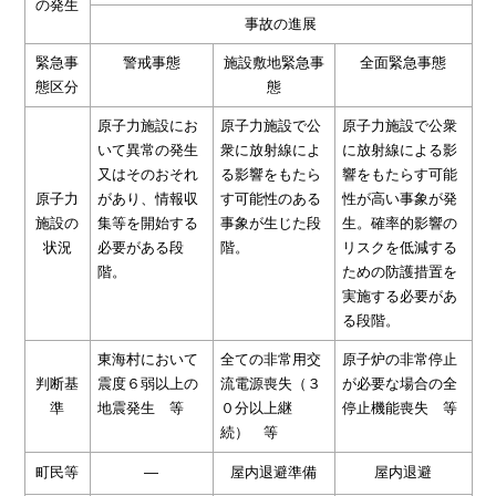
の発生
事故の進展
緊急事
警戒事態
施設敷地緊急事
全面緊急事態
態区分
態
原子力施設にお
原子力施設で公
原子力施設で公衆
いて異常の発生
衆に放射線によ
に放射線による影
又はそのおそれ
る影響をもたら
響をもたらす可能
原子力
があり、情報収
す可能性のある
性が高い事象が発
施設の
集等を開始する
事象が生じた段
生。確率的影響の
状況
必要がある段
階。
リスクを低減する
階。
ための防護措置を
実施する必要があ
る段階。
東海村において
全ての非常用交
原子炉の非常停止
判断基
震度６弱以上の
流電源喪失（３
が必要な場合の全
準
地震発生
等
０分以上継
停止機能喪失 等
続） 等
町民等
―
屋内退避準備
屋内退避