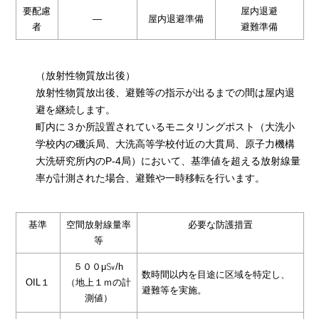
要配慮
屋内退避
―
屋内退避準備
者
避難準備
（放射性物質放出後）
放射性物質放出後、避難等の指示が出るまでの間は屋内退
避を継続します。
町内に３か所設置されているモニタリングポスト（大洗小
学校内の磯浜局、大洗高等学校付近の大貫局、原子力機構
大洗研究所内のP-4局）において、基準値を超える放射線量
率が計測された場合、避難や一時移転を行います。
基準
空間放射線量率
必要な防護措置
等
５００μ㏜/h
数時間以内を目途に区域を特定し、
OIL１
（地上１ｍの計
避難等を実施。
測値）