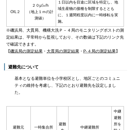
１日以内を目途に区域を特定し、地
２０μ㏜/h
域生産物の接種を制限するととも
OIL２
（地上１ｍの計
に、１週間程度以内に一時移転を実
測値）
施。
※磯浜局、大貫局、機構大洗Ｐ－４局のモニタリングポストの測
定結果は、平常時から監視しており、その数値は下記のリンク先
で確認できます。
【
磯浜局の測定結果
・
大貫局の測定結果
・
P-４局の測定結果
】
避難先について
基本となる避難単位を小学校区とし、地区ごとのコミュニ
ティの維持を考慮し、下記のとおり避難先を設定しまし
た。
中継
避難
避難
所を
避難元
一時集合所
中継避難所