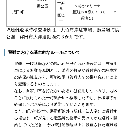
千葉
動公園
のさかアリーナ
県
成田町
（匝瑳市今泉６５３６
２
匝瑳
番地１）
市
※避難退域時検査場所は、大竹海岸駐車場、鹿島灘海浜
公園、鉾田市大洋運動場の３か所です。
避難における基本的なルールについて
避難、一時移転などの指示が発せられた場合には、自家用
車による避難を原則とし、渋滞の抑制や避難先での駐車場
の確保の観点から、可能な限り複数人での乗り合わせによ
り避難するものとします。
なお、自家用車を持たないあるいは使用しない方は、地区
ごとに設けられた一時集合所へ移動したのち、茨城県等が
確保したバス等により避難していただきます。
また、町が指定する避難所以外（親戚・知人宅）に避難す
る場合も、町が発する避難等の指示を受けてから避難を開
始していただき、その際は避難経路上に設置された避難退