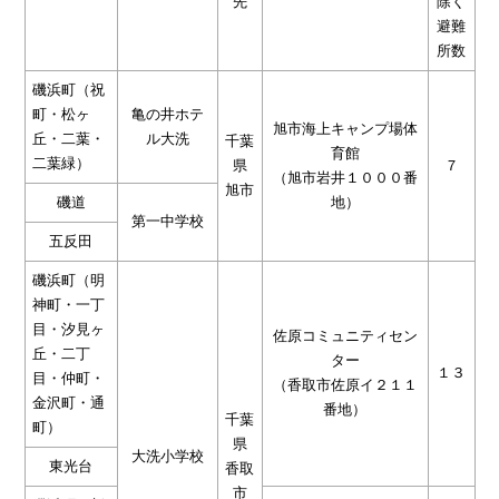
先
除く
避難
所数
磯浜町（祝
町・松ヶ
亀の井ホテ
旭市海上キャンプ場体
丘・二葉・
ル大洗
千葉
育館
二葉緑）
県
７
（旭市岩井１０００番
旭市
磯道
地）
第一中学校
五反田
磯浜町（明
神町・一丁
目・汐見ヶ
佐原コミュニティセン
丘・二丁
ター
１３
目・仲町・
（香取市佐原イ２１１
金沢町・通
番地）
千葉
町）
県
大洗小学校
東光台
香取
市