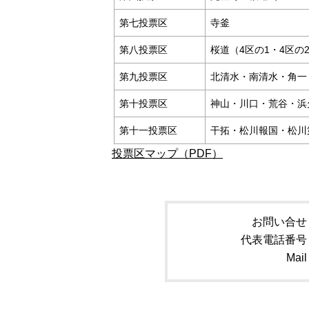
第七投票区
寺釜
第八投票区
桜道（4区の1・4区の
第九投票区
北清水・南清水・角一
第十投票区
神山・川口・荒谷・浜
第十一投票区
干拓・松川報国・松川
投票区マップ（PDF）
お問い合せ
代表電話番号
Mail