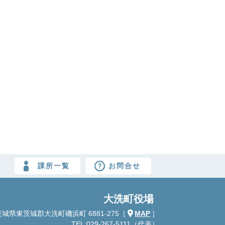
課所一覧
お問合せ
大洗町役場
城県東茨城郡大洗町磯浜町 6881-275
［
MAP
］
TEL:029-267-5111（代表）