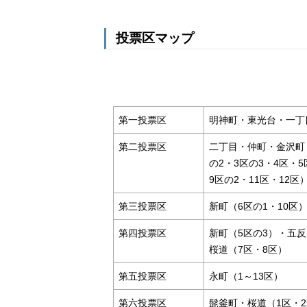
投票区マップ
第一投票区
明神町・東光台・一丁
第二投票区
二丁目・仲町・金沢町・
の2・3区の3・4区・5
9区の2・11区・12区
第三投票区
新町（6区の1・10
第四投票区
新町（5区の3）・五反田
桜道（7区・8区）
第五投票区
永町（1～13区）
第六投票区
髭釜町・桜道（1区・2