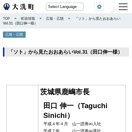
閲覧機能
TOP
>
町政情報
>
広報・広聴
>
「ソト」から見たおおあらい
Vol.31（田口伸一様）
広報・広聴
「ソト」から見たおおあらいVol.31（田口伸一様）
茨城県鹿嶋市長
田口 伸一（Taguchi
Sinichi）
平成４年４月 山一證券㈱入社
平成７年 山一證券㈱退社