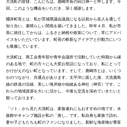
大洗町の皆様、こんにちは。鹿嶋市長の田口伸一と申します。今
回、このような機会をいただき、深く感謝します。
國井町長とは、私が茨城県議会議員になる以前から友人を通して
知り合い、素晴らしい関係を築いてきました。昨年４月、私が市
長に就任してからは、ふるさと納税や政策について，常にアドバ
イスをいただいています。町長の斬新なアイデアと行動力にいつ
も敬服しています。
大洗町は、商工会青年部や青年会議所で活動していた時期から縁
のある地で、町の方々にも大変お世話になっており、私にとって
かけがえのない町となっています。そして、鹿嶋市とは、いくつ
かのつながり、共通点があります。太平洋に面した港、大洗鹿島
線の鉄道の沿線、美しい海岸線や由緒ある神社（神宮）です。こ
れらの地域資源を大いに活かし、今後も交流を深めていきたいと
願っております。
「ソト」から見た大洗町は、家族連れにもおすすめの地です。水
族館やキャンプ施設が私の「推し」です。私自身も家族で訪れ、
妻や子どもたちも町のファンになりました。新鮮な海産物が豊富