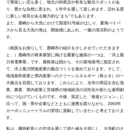
で美味しい店も多く、地元の特産品や有名な観光スポットがあ
り、豊かな自然に恵まれ、１年中を通して楽しめます。訪れる度
に新しい発見がある魅力的な“まち”でもあります。
また、鹿嶋から大洗にかけて国道51号線がはしり、夏海バイパ
スから見る大洗の海は、開放感にあふれ、一服の清涼剤のようで
す。
（紙面をお借りして、鹿嶋市の紹介を少しさせていただきます
と、）鹿嶋市の将来展望に掲げる重要な施策の一つは、「洋上風
力発電事業」です。鹿島港は国から、その基地港湾に指定され
て、洋上風力関連産業の拠点づくりを進めております。そして、
地域基幹産業と県内産業へのクリーンエネルギー（再エネ）の一
大拠点を目指しております。これらにより、当市の周辺を含む漁
業、農業、県内産業と茨城県の地域経済の活性化や新たな雇用創
出につなげていくものです。今後、策定した「推進ビジョン」に
沿って、国・県や企業などとともに連携を図りながら、2050年
カーボンニュートラルの実現に貢献していきたいと考えておりま
す。
私は、國井町長との交流を通じて得た縁を大切にし、大洗町のさ