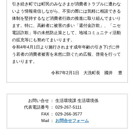
引き続き町では町民のみなさまが消費者トラブルに遭わな
いよう情報発信しながら、不安の際には気軽に相談できる
体制を堅持するなど消費者行政の推進に取り組んでまいり
ます。特に、高齢者に被害の多い「還付金詐欺」、「ニセ
電話詐欺」等の未然防止策として、地域コミュニティ活動
の拡充等にも努めてまいります。
令和4年4月1日より施行されます成年年齢の引き下げに伴
う若者の消費者被害を未然に防ぐため広報、啓発を行って
まいります。
令和7年2月1日 大洗町長 國井 豊
お問い合せ
生活環境課 生活環境係
代表電話番号
029-267-5111
FAX
029-266-3577
Mail
お問合せフォーム