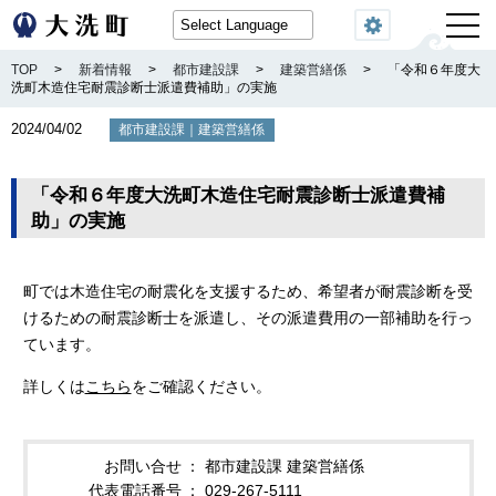
閲覧機能
TOP
>
新着情報
>
都市建設課
>
建築営繕係
>
「令和６年度大
洗町木造住宅耐震診断士派遣費補助」の実施
2024/04/02
｜
都市建設課
建築営繕係
「令和６年度大洗町木造住宅耐震診断士派遣費補
助」の実施
町では木造住宅の耐震化を支援するため、希望者が耐震診断を受
けるための耐震診断士を派遣し、その派遣費用の一部補助を行っ
ています。
詳しくは
こちら
をご確認ください。
お問い合せ
都市建設課 建築営繕係
代表電話番号
029-267-5111