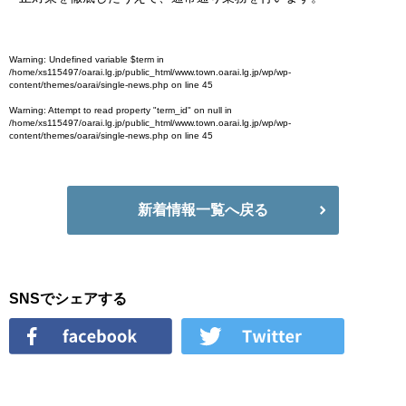
Warning
: Undefined variable $term in
/home/xs115497/oarai.lg.jp/public_html/www.town.oarai.lg.jp/wp/wp-
content/themes/oarai/single-news.php
on line
45
Warning
: Attempt to read property "term_id" on null in
/home/xs115497/oarai.lg.jp/public_html/www.town.oarai.lg.jp/wp/wp-
content/themes/oarai/single-news.php
on line
45
新着情報一覧へ戻る
SNSでシェアする