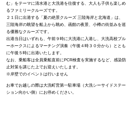
む」をテーマに清水港と大洗港を往復する、大人も子供も楽しめ
るファミリークルーズです。
２１日に出港する「夏の絶景クルーズ 三陸海岸と北海道」は、
三陸海岸の眺望を船上から眺め、函館の夜景、小樽の街並みを巡
る優雅なクルーズです。
出港当日はいずれも、午前９時に大洗港に入港し、大洗高校ブル
ーホークスによるマーチング演奏（午後４時３０分から）ととも
に午後５時に出港いたします。
なお、乗船客は全員乗船直前にPCR検査を実施するなど、感染防
止対策を講じた上でお迎えいたします。
※岸壁でのイベントは行いません
お車でお越しの際は大洗町営第一駐車場（大洗シーサイドステー
ション向かい側）にお停めください。