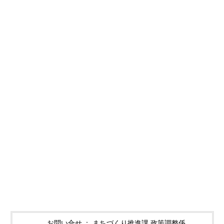
お問い合せ
まちづくり推進課 政策調整係