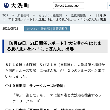
TOP
>
新着情報
>
まちづくり推進課
>
政策調整係
>
【8月19
日、21日開催レポート】大洗港からはじまる夏の思い出へ「にっぽん丸」出港
2022/08/22
｜
まちづくり推進課
政策調整係
【8月19日、21日開催レポート】大洗港からはじま
る夏の思い出へ「にっぽん丸」出港
８月１９日（金曜日）及び２１日（日曜日）、大洗港第４埠頭か
ら国内クルーズ客船「にっぽん丸」が、２つのクルーズへと出港
いたしました。
〇１９日出港「サマークルーズin静岡」
「学ぶ・楽しむ」をテーマに清水港と大洗港を往復するフ
ァミリークルーズ