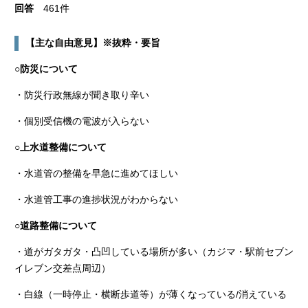
回答
461件
【主な自由意見】※抜粋・要旨
○防災について
・防災行政無線が聞き取り辛い
・個別受信機の電波が入らない
○上水道整備について
・水道管の整備を早急に進めてほしい
・水道管工事の進捗状況がわからない
○道路整備について
・道がガタガタ・凸凹している場所が多い（カジマ・駅前セブン
イレブン交差点周辺）
・白線（一時停止・横断歩道等）が薄くなっている/消えている