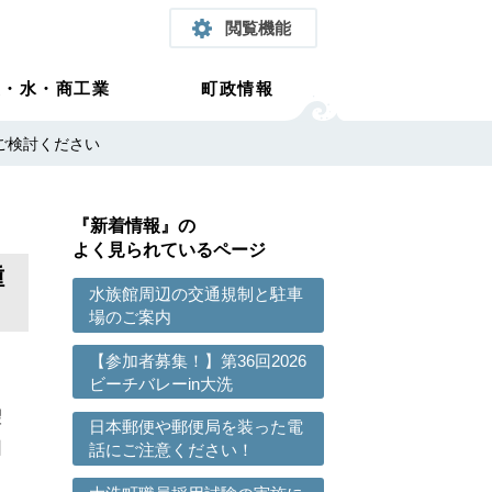
閲覧機能
農・水・商工業
町政情報
ご検討ください
『新着情報』の
よく見られているページ
種
水族館周辺の交通規制と駐車
場のご案内
【参加者募集！】第36回2026
ビーチバレーin大洗
望
日本郵便や郵便局を装った電
回
話にご注意ください！