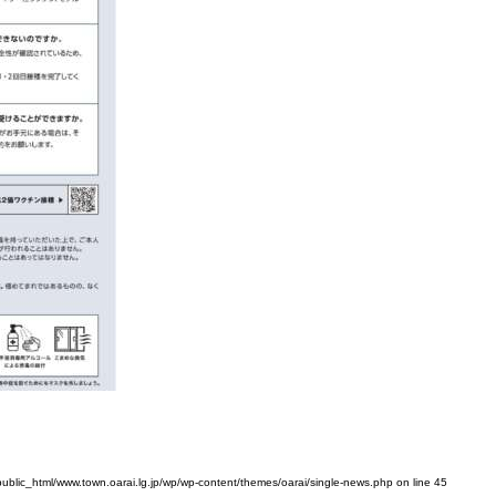
public_html/www.town.oarai.lg.jp/wp/wp-content/themes/oarai/single-news.php
on line
45