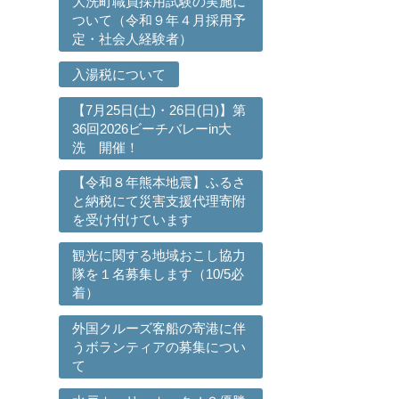
大洗町職員採用試験の実施に
ついて（令和９年４月採用予
定・社会人経験者）
口
入湯税について
【7月25日(土)・26日(日)】第
36回2026ビーチバレーin大
洗 開催！
【令和８年熊本地震】ふるさ
と納税にて災害支援代理寄附
を受け付けています
観光に関する地域おこし協力
隊を１名募集します（10/5必
着）
外国クルーズ客船の寄港に伴
うボランティアの募集につい
て