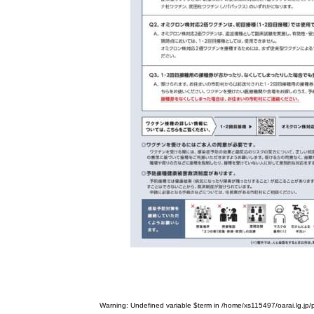
Warning
: Undefined variable $term in
/home/xs115497/oarai.lg.jp/