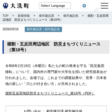
閲覧機能
TOP
>
新着情報
>
都市建設課
>
都市施設係
>
堀割・五反田周
辺地区 防災まちづくりニュース（第18号）
2026/03/16
｜
都市建設課
都市施設係
堀割・五反田周辺地区 防災まちづくりニュース
（第18号）
令和8年2月19日（木曜日）私たちの町の将来を守る「防災集団
移転」について、国内外の専門家や大学生を招いた研究発表会が
行われました。会場では、これまでの調査結果や、世界・日本各
地の新しい「川との付き合い方」が共有されました。
堀割五反田地区防災まちづくりニュース_第18号（PDF）
お問い合せ
都市建設課 都市施設係