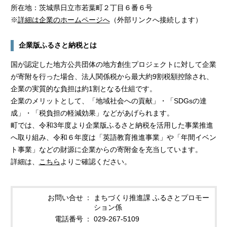
所在地：茨城県日立市若葉町２丁目６番６号
※
詳細は企業のホームページへ
（外部リンクへ接続します）
企業版ふるさと納税とは
国が認定した地方公共団体の地方創生プロジェクトに対して企業
が寄附を行った場合、法人関係税から最大約9割税額控除され、
企業の実質的な負担は約1割となる仕組です。
企業のメリットとして、「地域社会への貢献」・「SDGsの達
成」・「税負担の軽減効果」などがあげられます。
町では、令和3年度より企業版ふるさと納税を活用した事業推進
へ取り組み、令和６年度は「英語教育推進事業」や「年間イベン
ト事業」などの財源に企業からの寄附金を充当しています。
詳細は、
こちら
よりご確認ください。
お問い合せ
まちづくり推進課 ふるさとプロモー
ション係
電話番号
029-267-5109