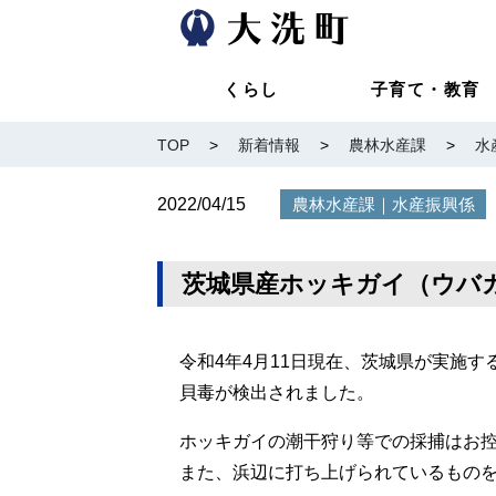
くらし
子育て・教育
TOP
>
新着情報
>
農林水産課
>
水
2022/04/15
｜
農林水産課
水産振興係
茨城県産ホッキガイ（ウバ
令和4年4月11日現在、茨城県が実施
貝毒が検出されました。
ホッキガイの潮干狩り等での採捕はお
また、浜辺に打ち上げられているもの