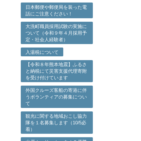
日本郵便や郵便局を装った電
話にご注意ください！
大洗町職員採用試験の実施に
ついて（令和９年４月採用予
定・社会人経験者）
入湯税について
【令和８年熊本地震】ふるさ
と納税にて災害支援代理寄附
を受け付けています
外国クルーズ客船の寄港に伴
うボランティアの募集につい
て
観光に関する地域おこし協力
隊を１名募集します（10/5必
着）