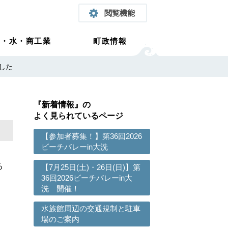
閲覧機能
農・水・商工業
町政情報
した
『新着情報』の
よく見られているページ
【参加者募集！】第36回2026
ビーチバレーin大洗
る
【7月25日(土)・26日(日)】第
36回2026ビーチバレーin大
洗 開催！
水族館周辺の交通規制と駐車
場のご案内