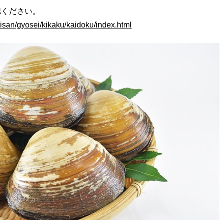
認ください。
uisan/gyosei/kikaku/kaidoku/index.html