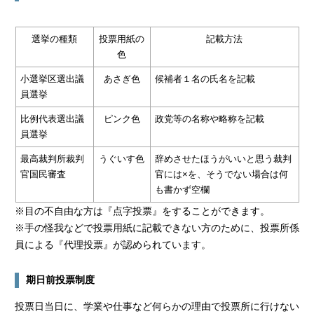
選挙の種類
投票用紙の
記載方法
色
小選挙区選出議
あさぎ色
候補者１名の氏名を記載
員選挙
比例代表選出議
ピンク色
政党等の名称や略称を記載
員選挙
最高裁判所裁判
うぐいす色
辞めさせたほうがいいと思う裁判
官国民審査
官には×を、そうでない場合は何
も書かず空欄
※目の不自由な方は『点字投票』をすることができます。
※手の怪我などで投票用紙に記載できない方のために、投票所係
員による『代理投票』が認められています。
期日前投票制度
投票日当日に、学業や仕事など何らかの理由で投票所に行けない