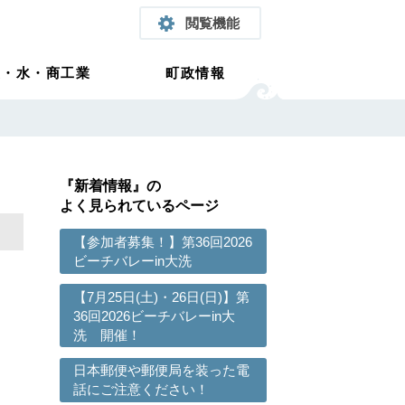
閲覧機能
農・水・商工業
町政情報
『新着情報』の
よく見られているページ
【参加者募集！】第36回2026
ビーチバレーin大洗
【7月25日(土)・26日(日)】第
36回2026ビーチバレーin大
洗 開催！
日本郵便や郵便局を装った電
話にご注意ください！