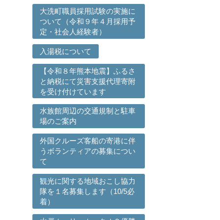
大洗町職員採用試験の実施に
ついて（令和９年４月採用予
定・社会人経験者）
入湯税について
【令和８年熊本地震】ふるさ
と納税にて災害支援代理寄附
を受け付けています
水族館周辺の交通規制と駐車
場のご案内
外国クルーズ客船の寄港に伴
うボランティアの募集につい
て
観光に関する地域おこし協力
隊を１名募集します（10/5必
着）