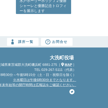
水戸ホーリーホックＪ２優勝
シャーレと優勝記念トロフィ
ーを展示します
課所一覧
お問合せ
大洗町役場
城県東茨城郡大洗町磯浜町 6881-275
［
MAP
］
TEL:029-267-5111（代表）
8時30分～午後5時15分
（土・日・祝祭日を除く）
※水曜日は午後6時30分までとなります。
年末年始等の開庁時間は広報誌をご確認ください。