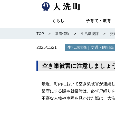
くらし
子育て・教育
TOP
>
新着情報
>
生活環境課
>
交
2025/11/21
｜
生活環境課
交通・防犯係
空き巣被害に注意しましょ
最近、町内において空き巣被害が連続
留守にする際や就寝時は、必ず戸締り
不審な人物や車両を見かけた際は、大洗地区