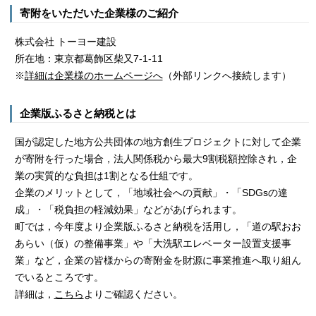
寄附をいただいた企業様のご紹介
株式会社 トーヨー建設
所在地：東京都葛飾区柴又7-1-11
※
詳細は企業様のホームページへ
（外部リンクへ接続します）
企業版ふるさと納税とは
国が認定した地方公共団体の地方創生プロジェクトに対して企業
が寄附を行った場合，法人関係税から最大9割税額控除され，企
業の実質的な負担は1割となる仕組です。
企業のメリットとして，「地域社会への貢献」・「SDGsの達
成」・「税負担の軽減効果」などがあげられます。
町では，今年度より企業版ふるさと納税を活用し，「道の駅おお
あらい（仮）の整備事業」や「大洗駅エレベーター設置支援事
業」など，企業の皆様からの寄附金を財源に事業推進へ取り組ん
でいるところです。
詳細は，
こちら
よりご確認ください。