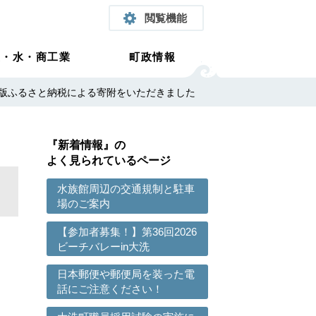
閲覧機能
農・水・商工業
町政情報
版ふるさと納税による寄附をいただきました
『新着情報』の
よく見られているページ
水族館周辺の交通規制と駐車
場のご案内
【参加者募集！】第36回2026
ビーチバレーin大洗
日本郵便や郵便局を装った電
話にご注意ください！