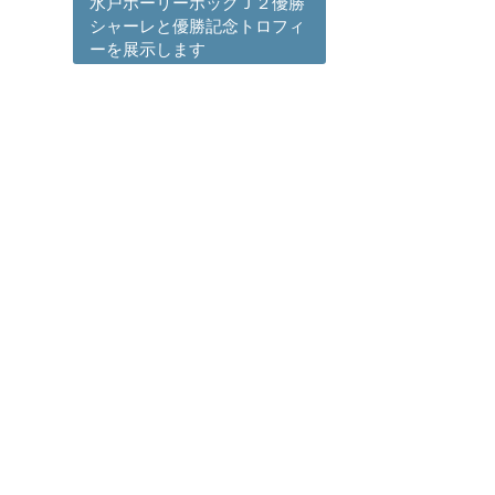
水戸ホーリーホックＪ２優勝
シャーレと優勝記念トロフィ
ーを展示します
ら