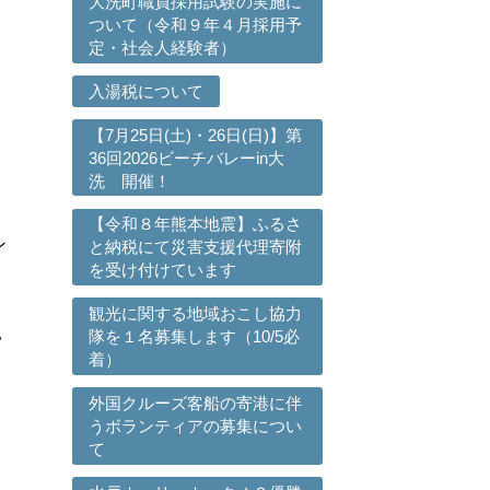
大洗町職員採用試験の実施に
ついて（令和９年４月採用予
定・社会人経験者）
入湯税について
【7月25日(土)・26日(日)】第
36回2026ビーチバレーin大
洗 開催！
【令和８年熊本地震】ふるさ
ン
と納税にて災害支援代理寄附
を受け付けています
く
観光に関する地域おこし協力
い
隊を１名募集します（10/5必
着）
り
向
外国クルーズ客船の寄港に伴
うボランティアの募集につい
て