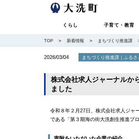
くらし
子育て・教育
TOP
>
新着情報
>
まちづくり推進課
2026/03/04
｜
まちづくり推進課
ふるさ
株式会社求人ジャーナルか
ました
令和８年２月27日、株式会社求人ジャ
である「第３期海の街大洗創生推進プ
寄附をいただいた企業の紹介