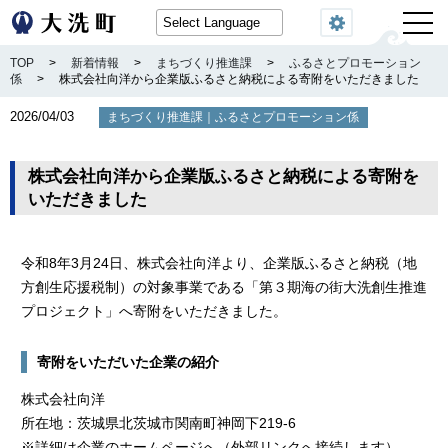
閲覧機能
TOP
>
新着情報
>
まちづくり推進課
>
ふるさとプロモーション
係
>
株式会社向洋から企業版ふるさと納税による寄附をいただきました
2026/04/03
｜
まちづくり推進課
ふるさとプロモーション係
株式会社向洋から企業版ふるさと納税による寄附を
いただきました
令和8年3月24日、株式会社向洋より、企業版ふるさと納税（地
方創生応援税制）の対象事業である「第３期海の街大洗創生推進
プロジェクト」へ寄附をいただきました。
寄附をいただいた企業の紹介
株式会社向洋
所在地：茨城県北茨城市関南町神岡下219-6
※
詳細は企業のホームページへ
（外部リンクへ接続します）