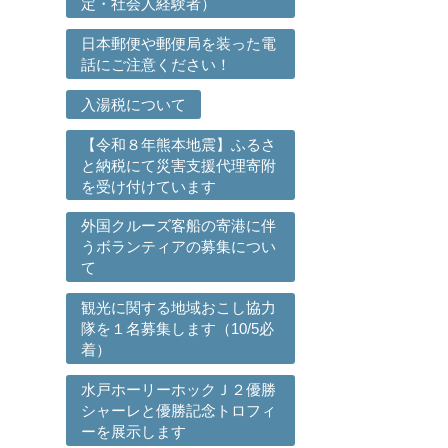
定・社会人経験者）
日本郵便や郵便局を装った電
話にご注意ください！
入湯税について
【令和８年熊本地震】ふるさ
と納税にて災害支援代理寄附
を受け付けています
外国クルーズ客船の寄港に伴
うボランティアの募集につい
て
観光に関する地域おこし協力
ら
隊を１名募集します（10/5必
着）
水戸ホーリーホックＪ２優勝
シャーレと優勝記念トロフィ
ーを展示します