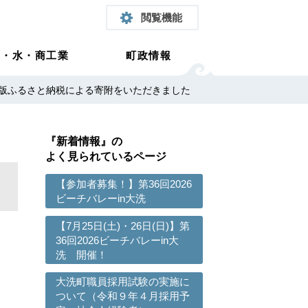
閲覧機能
農・水・商工業
町政情報
版ふるさと納税による寄附をいただきました
『新着情報』の
よく見られているページ
【参加者募集！】第36回2026
ビーチバレーin大洗
【7月25日(土)・26日(日)】第
36回2026ビーチバレーin大
洗 開催！
大洗町職員採用試験の実施に
ついて（令和９年４月採用予