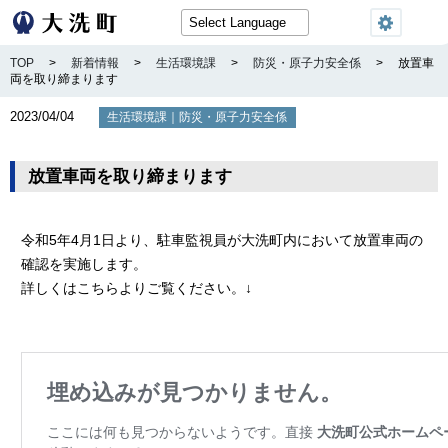
TOP
>
新着情報
>
生活環境課
>
防災・原子力安全係
>
放置車
両を取り締まります
2023/04/04
｜
生活環境課
防災・原子力安全係
放置車両を取り締まります
令和5年4月1日より、駐車監視員が大洗町内において放置車両の
確認を実施します。
詳しくはこちらよりご覧ください。↓