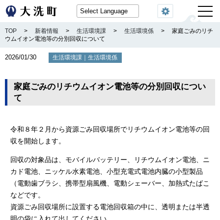
閲覧機能
TOP
>
新着情報
>
生活環境課
>
生活環境係
>
家庭ごみのリチ
ウムイオン電池等の分別回収について
2026/01/30
｜
生活環境課
生活環境係
家庭ごみのリチウムイオン電池等の分別回収につい
て
令和８年２月から資源ごみ回収場所でリチウムイオン電池等の回
収を開始します。
回収の対象品は、モバイルバッテリー、リチウムイオン電池、ニ
カド電池、ニッケル水素電池、小型充電式電池内臓の小型製品
（電動歯ブラシ、携帯型扇風機、電動シェーバー、加熱式たばこ
などです。
資源ごみ回収場所に設置する電池回収箱の中に、透明または半透
明の袋に入れて出してください。