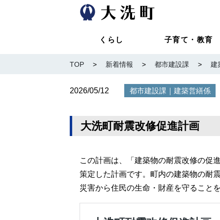
くらし
子育て・教育
TOP
>
新着情報
>
都市建設課
>
建
2026/05/12
｜
都市建設課
建築営繕係
大洗町耐震改修促進計画
この計画は、「建築物の耐震改修の促進に
策定した計画です。町内の建築物の耐
災害から住民の生命・財産を守ること