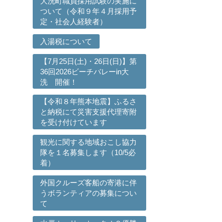
大洗町職員採用試験の実施に
ついて（令和９年４月採用予
定・社会人経験者）
入湯税について
【7月25日(土)・26日(日)】第
36回2026ビーチバレーin大
洗 開催！
【令和８年熊本地震】ふるさ
と納税にて災害支援代理寄附
を受け付けています
観光に関する地域おこし協力
隊を１名募集します（10/5必
着）
外国クルーズ客船の寄港に伴
うボランティアの募集につい
て