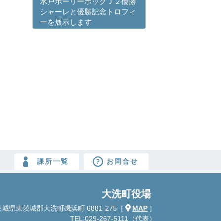
水戸ホーリーホックＪ２優勝
シャーレと優勝記念トロフィ
ーを展示します
課所一覧
お問合せ
大洗町役場
城県東茨城郡大洗町磯浜町 6881-275
［
MAP
］
TEL:029-267-5111（代表）