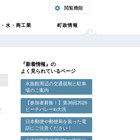
閲覧機能
農・水・商工業
町政情報
『新着情報』の
よく見られているページ
水族館周辺の交通規制と駐車
場のご案内
【参加者募集！】第36回2026
ビーチバレーin大洗
震
日本郵便や郵便局を装った電
話にご注意ください！