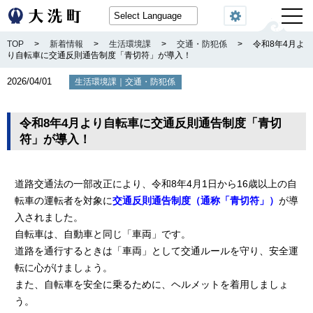
閲覧機能
TOP
>
新着情報
>
生活環境課
>
交通・防犯係
>
令和8年4月よ
り自転車に交通反則通告制度「青切符」が導入！
2026/04/01
｜
生活環境課
交通・防犯係
令和8年4月より自転車に交通反則通告制度「青切
符」が導入！
道路交通法の一部改正により、令和8年4月1日から16歳以上の自
転車の運転者を対象に
交通反則通告制度（通称「青切符」）
が導
入されました。
自転車は、自動車と同じ「車両」です。
道路を通行するときは「車両」として交通ルールを守り、安全運
転に心がけましょう。
また、自転車を安全に乗るために、ヘルメットを着用しましょ
う。