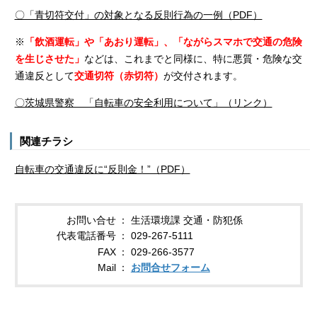
〇「青切符交付」の対象となる反則行為の一例（PDF）
※
「飲酒運転」や「あおり運転」、「ながらスマホで交通の危険
を生じさせた」
などは、これまでと同様に、特に悪質・危険な交
通違反として
交通切符（赤切符）
が交付されます。
〇茨城県警察 「自転車の安全利用について」（リンク）
関連チラシ
自転車の交通違反に“反則金！”（PDF）
お問い合せ
生活環境課 交通・防犯係
代表電話番号
029-267-5111
FAX
029-266-3577
Mail
お問合せフォーム