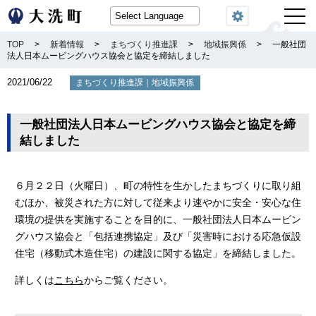
閲覧機能
TOP
>
新着情報
>
まちづくり推進課
>
地域振興係
>
一般社団
法人日本ムービングハウス協会と協定を締結しました
2021/06/22
｜
まちづくり推進課
地域振興係
一般社団法人日本ムービングハウス協会と協定を締
結しました
６月２２日（火曜日）、町の特性を生かしたまちづくりに取り組
むほか、被災された方に対して従来より速やかに安全・安心な住
環境の提供を実施することを目的に、一般社団法人日本ムービン
グハウス協会と「包括連携協定」及び「災害時における応急仮設
住宅（移動式木造住宅）の建設に関する協定」を締結しました。
詳しくは
こちら
からご覧ください。