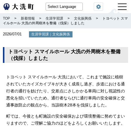
閲覧機能
TOP
>
新着情報
>
生涯学習課
>
文化振興係
>
トヨペット スマ
イルホール 大洗の外周樹木を整備（伐採）しました
2026/07/01
｜
生涯学習課
文化振興係
トヨペット スマイルホール 大洗の外周樹木を整備
（伐採）しました
トヨペット スマイルホール 大洗において、これまで施設に植樹
されていたカイズカイブキが大きく成長し過ぎ、歩道における通
行者の通行を妨げたり、交差点にさしかかる車両に対し視認性の
悪化を招いていたため、通行者ならびに通行車両の安全確保と交
通事故防止の観点から、当該樹木28本を伐採しました。
町では、今後とも町施設の安全確保および環境整備に努めてまい
りますので、ご理解ご協力のほどをよろしくお願いいたします。