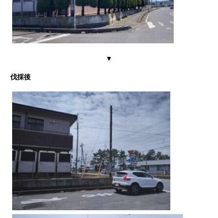
▼
伐採後