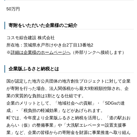
50万円
寄附をいただいた企業様のご紹介
コスモ綜合建設 株式会社
所在地：茨城県水戸市けやき台2丁目13番地2
※
詳細は企業様のホームページへ
（外部リンクへ接続します）
企業版ふるさと納税とは
国が認定した地方公共団体の地方創生プロジェクトに対して企業
が寄附を行った場合、法人関係税から最大9割税額控除され、企
業の実質的な負担は1割となる仕組です。
企業のメリットとして、「地域社会への貢献」・「SDGsの達
成」・「税負担の軽減効果」などがあげられます。
町では、今年度より企業版ふるさと納税を活用し、「道の駅おお
あらい（仮）の整備事業」や「大洗駅エレベーター設置支援事
業」など、企業の皆様からの寄附金を財源に事業推進へ取り組ん