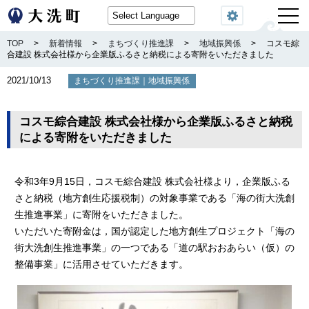
閲覧機能
TOP
>
新着情報
>
まちづくり推進課
>
地域振興係
>
コスモ綜
合建設 株式会社様から企業版ふるさと納税による寄附をいただきました
2021/10/13
｜
まちづくり推進課
地域振興係
コスモ綜合建設 株式会社様から企業版ふるさと納税
による寄附をいただきました
令和3年9月15日，コスモ綜合建設 株式会社様より，企業版ふる
さと納税（地方創生応援税制）の対象事業である「海の街大洗創
生推進事業」に寄附をいただきました。
いただいた寄附金は，国が認定した地方創生プロジェクト「海の
街大洗創生推進事業」の一つである「道の駅おおあらい（仮）の
整備事業」に活用させていただきます。