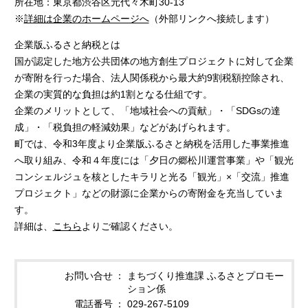
所在地：東京都渋谷区元代々木町30-13
※
詳細は企業のホームページへ
（外部リンクへ接続します）
企業版ふるさと納税とは
国が認定した地方公共団体の地方創生プロジェクトに対して企業
が寄附を行った場合、法人関係税から最大約9割税額控除され、
企業の実質的な負担は約1割となる仕組です。
企業のメリットとして、「地域社会への貢献」・「SDGsの達
成」・「税負担の軽減効果」などがあげられます。
町では、令和3年度より企業版ふるさと納税を活用した事業推進
へ取り組み、令和４年度には「夕日の郷松川運営事業」や「観光
コンシェルジュを核としたキラリと光る「観光」×「交流」推進
プロジェクト」などの財源に企業からの寄附金を充当していま
す。
詳細は、
こちら
よりご確認ください。
お問い合せ
まちづくり推進課 ふるさとプロモー
ション係
電話番号
029-267-5109