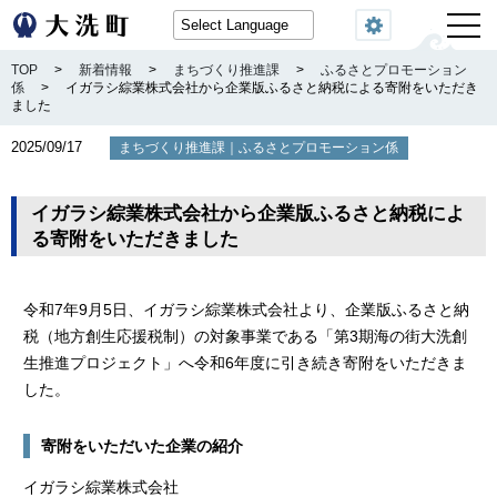
閲覧機能
TOP
>
新着情報
>
まちづくり推進課
>
ふるさとプロモーション
係
>
イガラシ綜業株式会社から企業版ふるさと納税による寄附をいただき
ました
2025/09/17
｜
まちづくり推進課
ふるさとプロモーション係
イガラシ綜業株式会社から企業版ふるさと納税によ
る寄附をいただきました
令和7年9月5日、イガラシ綜業株式会社より、企業版ふるさと納
税（地方創生応援税制）の対象事業である「第3期海の街大洗創
生推進プロジェクト」へ令和6年度に引き続き寄附をいただきま
した。
寄附をいただいた企業の紹介
イガラシ綜業株式会社