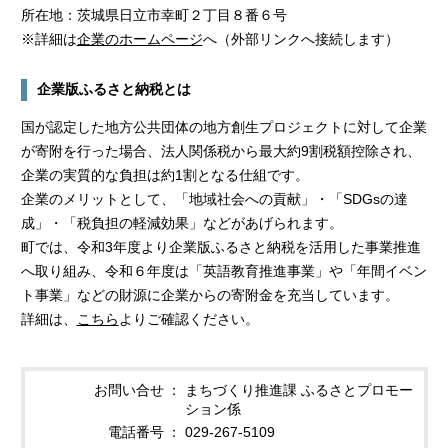
所在地：茨城県日立市幸町２丁目８番６号
※詳細は
企業のホームページ
へ（外部リンクへ接続します）
企業版ふるさと納税とは
国が認定した地方公共団体の地方創生プロジェクトに対して企業
が寄附を行った場合、法人関係税から最大約9割税額控除され、
企業の実質的な負担は約1割となる仕組です。
企業のメリットとして、「地域社会への貢献」・「SDGsの達
成」・「税負担の軽減効果」などがあげられます。
町では、令和3年度より企業版ふるさと納税を活用した事業推進
へ取り組み、令和６年度は「英語教育推進事業」や「年間イベン
ト事業」などの財源に企業からの寄附金を充当しています。
詳細は、
こちら
よりご確認ください。
お問い合せ
まちづくり推進課 ふるさとプロモー
ション係
電話番号
029-267-5109