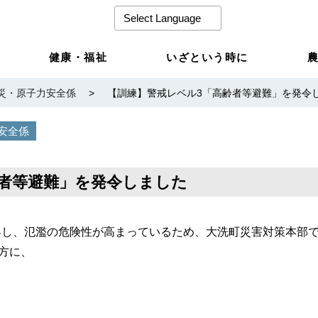
健康・福祉
いざという時に
災・原子力安全係
>
【訓練】警戒レベル3「高齢者等避難」を発令
安全係
齢者等避難」を発令しました
昇し、氾濫の危険性が高まっているため、大洗町災害対策本部
方に、