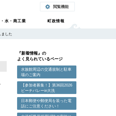
閲覧機能
農・水・商工業
町政情報
しました
『新着情報』の
よく見られているページ
水族館周辺の交通規制と駐車
場のご案内
で
【参加者募集！】第36回2026
ビーチバレーin大洗
日本郵便や郵便局を装った電
話にご注意ください！