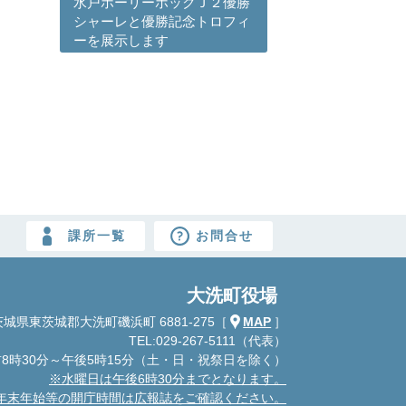
水戸ホーリーホックＪ２優勝
シャーレと優勝記念トロフィ
ーを展示します
課所一覧
お問合せ
大洗町役場
城県東茨城郡大洗町磯浜町 6881-275
［
MAP
］
TEL:029-267-5111（代表）
8時30分～午後5時15分
（土・日・祝祭日を除く）
※水曜日は午後6時30分までとなります。
年末年始等の開庁時間は広報誌をご確認ください。