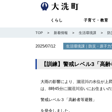
くらし
子育て・教育
TOP
>
新着情報
>
生活環境課
>
防
2025/07/12
｜
生活環境課
防災・原子力
【訓練】警戒レベル3「高
大雨の影響により、涸沼川の水位が上
は、8時45分に涸沼川沿いにお住まいの
警戒レベル３「高齢者等避難」
を発令しました。