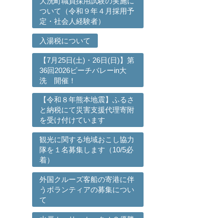
大洗町職員採用試験の実施に
ついて（令和９年４月採用予
。
定・社会人経験者）
入湯税について
【7月25日(土)・26日(日)】第
36回2026ビーチバレーin大
洗 開催！
【令和８年熊本地震】ふるさ
と納税にて災害支援代理寄附
を受け付けています
観光に関する地域おこし協力
隊を１名募集します（10/5必
着）
外国クルーズ客船の寄港に伴
うボランティアの募集につい
て