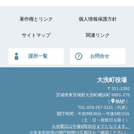
著作権とリンク
個人情報保護方針
サイトマップ
関連リンク
課所一覧
お問合せ
大洗町役場
〒311-1392
茨城県東茨城郡大洗町磯浜町 6881-275
［
MAP
］
TEL:029-267-5111（代表）
開庁時間：午前8時30分～午後5時15分
（土・日・祝祭日を除く）
※水曜日は午後6時30分までとなります。
※年末年始等の開庁時間は広報誌をご確認ください。