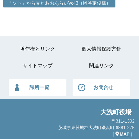
「ソト」から見たおおあらいVol.3（幡谷定俊様）
著作権とリンク
個人情報保護方針
サイトマップ
関連リンク
課所一覧
お問合せ
大洗町役場
〒311-1392
茨城県東茨城郡大洗町磯浜町 6881-275
［
MAP
］