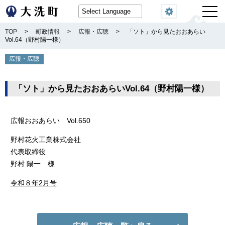
閲覧機能
TOP
>
町政情報
>
広報・広聴
>
「ソト」から見たおおあらい
Vol.64（野村陽一様）
広報・広聴
「ソト」から見たおおあらいVol.64（野村陽一様）
広報おおあらい Vol.650
野村花火工業株式会社
代表取締役
野村 陽一 様
令和８年2月号