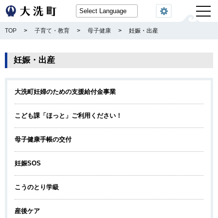
閲覧機能
TOP
>
子育て・教育
>
母子健康
>
妊娠・出産
妊娠・出産
大洗町妊婦のための支援給付金事業
こども課「ほっと」ご利用ください！
母子健康手帳の交付
妊娠SOS
こうのとり学級
産後ケア