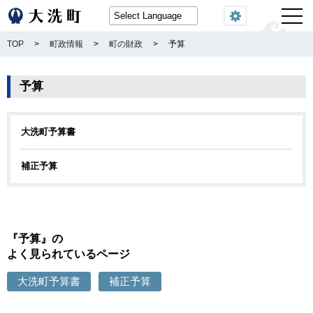
閲覧機能
TOP
>
町政情報
>
町の財政
>
予算
予算
大洗町予算書
補正予算
『予算』の
よく見られているページ
大洗町予算書
補正予算