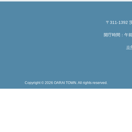
〒311-1392
茨
開庁時間：午前
※
Copyright © 2026 OARAI TOWN. All rights reserved.