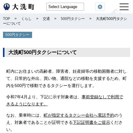
閲覧機能
TOP
>
くらし
>
交通
>
500円タクシー
>
大洗町500円タクシ
ーについて
500円タクシー
大洗町500円タクシーについて
町内にお住まいの高齢者、障害者、妊産婦等の移動困難者に対し
て、日常的な外出、買い物、通院などの移動を支援するため、町
内を500円で移動できるタクシーを運行します。
令和7年4月より、下記に示す対象者は、
事前登録なしで利用で
きるようになります。
なお、乗車時には、
町が指定するタクシー会社へ電話予約
のう
え、対象者であることが証明できる
下記証明書をご提示
くださ
い。